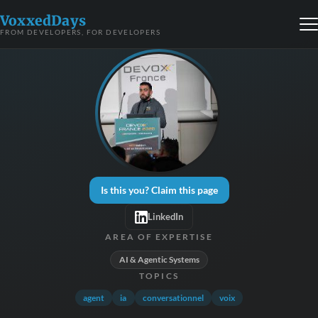
VoxxedDays
FROM DEVELOPERS, FOR DEVELOPERS
Is this you? Claim this page
LinkedIn
AREA OF EXPERTISE
AI & Agentic Systems
TOPICS
agent
ia
conversationnel
voix