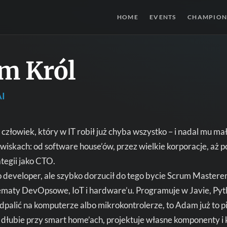
HOME
EVENTS
CHAMPION
m Król
AI
człowiek, który w IT robił już chyba wszystko – i nadal mu m
owiskach: od software house’ów, przez wielkie korporacje, aż p
ategii jako CTO.
o developer, ale szybko dorzucił do tego bycie Scrum Master
ematy DevOpsowe, IoT i hardware’u. Programuje w Javie, Pytho
 odpalić na komputerze albo mikrokontrolerze, to Adam już to 
dłubie przy smart home’ach, projektuje własne komponenty i k