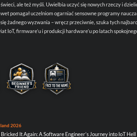
 świeci, ale też myśli. Uwielbia uczyć się nowych rzeczy i dzie
awet pomagał uczelniom ogarniać sensowne programy naucza
 się żadnego wyzwania – wręcz przeciwnie, szuka tych najbar
at IoT, firmware’u i produkcji hardware’u po latach spokojne
land 2026
Bricked It Again: A Software Engineer’s Journey into IoT Hell