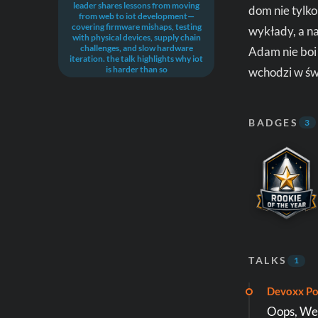
leader shares lessons from moving
dom nie tylko
from web to iot development—
covering firmware mishaps, testing
wykłady, a n
with physical devices, supply chain
challenges, and slow hardware
Adam nie boi
iteration. the talk highlights why iot
is harder than so
wchodzi w świ
BADGES
3
TALKS
1
Devoxx Po
Oops, We 