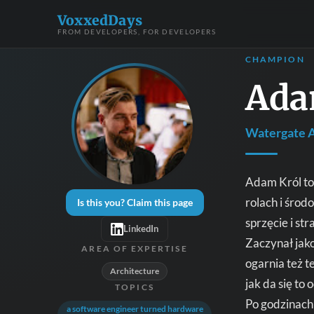
VoxxedDays
FROM DEVELOPERS, FOR DEVELOPERS
CHAMPION
Ada
Watergate 
Adam Król to 
rolach i środ
Is this you? Claim this page
sprzęcie i str
LinkedIn
Zaczynał jak
AREA OF EXPERTISE
ogarnia też t
Architecture
jak da się to
TOPICS
Po godzinach 
a software engineer turned hardware