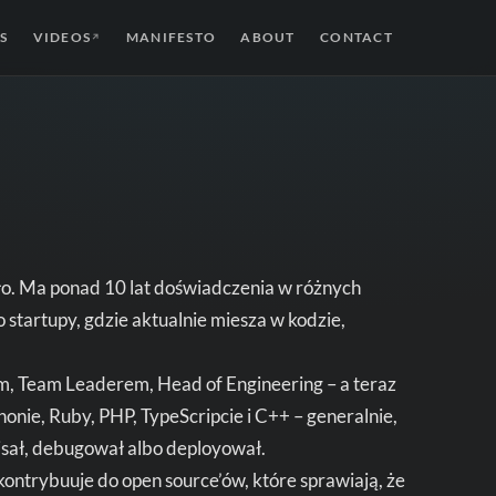
S
VIDEOS
MANIFESTO
ABOUT
CONTACT
↗
ało. Ma ponad 10 lat doświadczenia w różnych
o startupy, gdzie aktualnie miesza w kodzie,
em, Team Leaderem, Head of Engineering – a teraz
nie, Ruby, PHP, TypeScripcie i C++ – generalnie,
pisał, debugował albo deployował.
ontrybuuje do open source’ów, które sprawiają, że