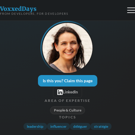
VoxxedDays
FROM DEVELOPERS, FOR DEVELOPERS
Is this you? Claim this page
LinkedIn
AREA OF EXPERTISE
People & Culture
TOPICS
leadership
influencer
déléguer
stratégie