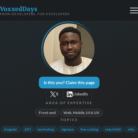
VoxxedDays
FROM DEVELOPERS, FOR DEVELOPERS
Is this you? Claim this page
X
LinkedIn
AREA OF EXPERTISE
Front-end
Web, Mobile, UI & UX
TOPICS
Angular
API
workshop
signaux
live-coding
réactivité
vite