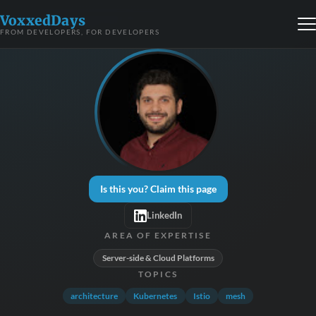
VoxxedDays
FROM DEVELOPERS, FOR DEVELOPERS
Is this you? Claim this page
LinkedIn
AREA OF EXPERTISE
Server-side & Cloud Platforms
TOPICS
architecture
Kubernetes
Istio
mesh