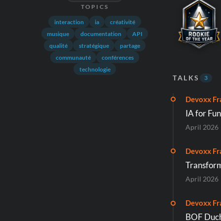
TOPICS
interaction
ia
créativité
musique
documentation
API
qualité
stratégique
partage
communauté
conférences
technologie
TALKS
3
Devoxx Fr
IA for Fun
April 2026
Devoxx Fr
Transform
April 2026
Devoxx Fr
BOF Duche