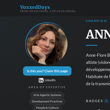
VoxxedDays
FROM DEVELOPERS, FOR DEVELOPERS
CHAMPION
ANN
Anne-Flore Be
altiste (violo
développeme
Is this you? Claim this page
Habituée de l
LinkedIn
de la transmi
AREA OF EXPERTISE
AI & Agentic Systems
BADGES
3
Development Practices
People & Culture