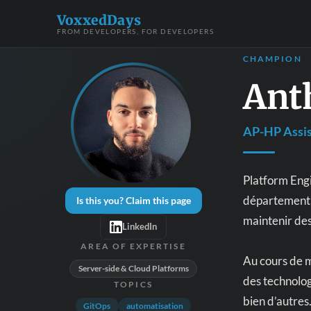
VoxxedDays
FROM DEVELOPERS, FOR DEVELOPERS
CHAMPION
Ant
AP-HP Assis
Platform Engi
département d
Is this you? Claim this page
maintenir des
LinkedIn
AREA OF EXPERTISE
Au cours de ma
Server-side & Cloud Platforms
des technolog
TOPICS
bien d’autres
GitOps
automatisation