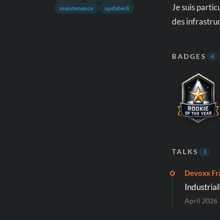
Je suis parti
maintenance
updatecli
des infrastru
BADGES
4
TALKS
1
Devoxx Fr
Industria
April 2026