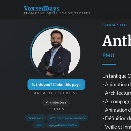
VoxxedDays
FROM DEVELOPERS, FOR DEVELOPERS
CHAMPION
Ant
PMU
En tant que C
- Animation d
Is this you? Claim this page
- Architecture
AREA OF EXPERTISE
- Accompagne
Architecture
- Animation 
TOPICS
- Définition 
cloud aws
architecture serverless
pmu
api gateway kafka
- Veille et In