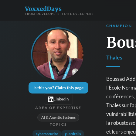
VoxxedDays
FROM DEVELOPERS, FOR DEVELOPERS
CHAMPION
Bou
Thales
Boussad Addad 
l’École Norma
Is this you? Claim this page
conférences, 
LinkedIn
Thales sur l’
AREA OF EXPERTISE
vulnérabilité
AI & Agentic Systems
la robustesse 
TOPICS
et leurs enje
cybersécurité
guardrails