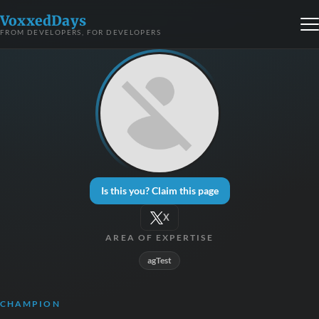
VoxxedDays
FROM DEVELOPERS, FOR DEVELOPERS
Is this you? Claim this page
X
AREA OF EXPERTISE
agTest
CHAMPION