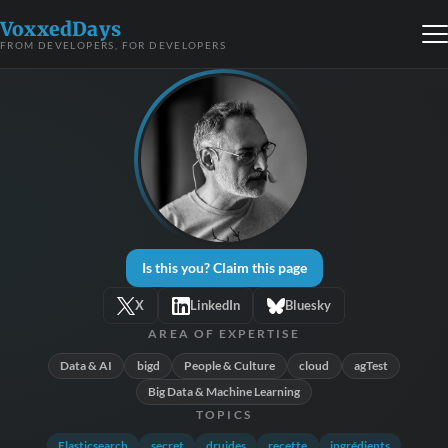
VoxxedDays
FROM DEVELOPERS, FOR DEVELOPERS
Is this you? Claim this page
X
LinkedIn
Bluesky
AREA OF EXPERTISE
Data & AI
bigd
People & Culture
cloud
agTest
Big Data & Machine Learning
TOPICS
Elasticsearch
secret
druides
recette
ingrédients