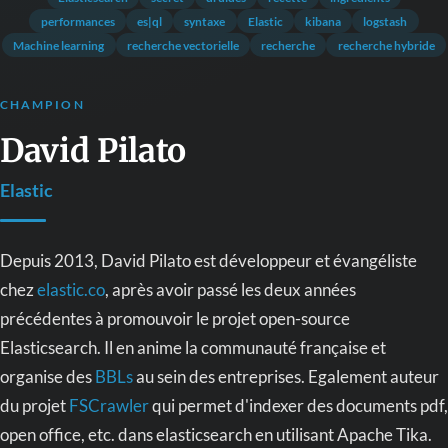
performances
es|ql
syntaxe
Elastic
kibana
logstash
Machine learning
recherche vectorielle
recherche
recherche hybride
CHAMPION
David Pilato
Elastic
Depuis 2013, David Pilato est développeur et évangéliste
chez
elastic.co
, après avoir passé les deux années
précédentes à promouvoir le projet open-source
Elasticsearch. Il en anime la communauté française et
organise des
BBLs
au sein des entreprises. Egalement auteur
du projet
FSCrawler
qui permet d'indexer des documents pdf,
open office, etc. dans elasticsearch en utilisant Apache Tika.