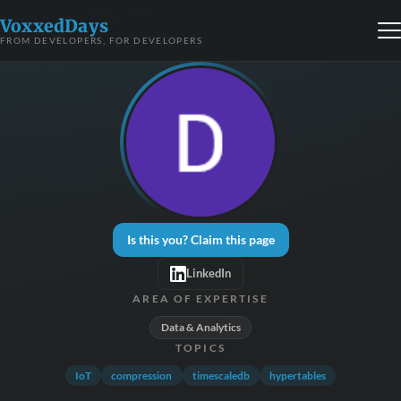
VoxxedDays
FROM DEVELOPERS, FOR DEVELOPERS
Is this you? Claim this page
LinkedIn
AREA OF EXPERTISE
Data & Analytics
TOPICS
IoT
compression
timescaledb
hypertables