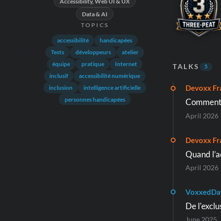
Accessibility, Web UI & UX
Data & AI
TOPICS
accessibilité
handicapées
Tests
développeurs
atelier
équipe
pratique
Internet
TALKS
5
inclusif
accessibilité numérique
Devoxx Fr
inclusion
intelligence artificielle
personnes handicapées
Comment c
April 2026
Devoxx Fr
Quand l’ac
April 2026
VoxxedDa
De l'exclu
June 2025