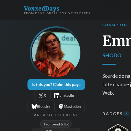
VoxxedDays
FROM DEVELOPERS, FOR DEVELOPERS
CHAMPION
Emm
SHODO
Sourde de nai
lutte chaque j
Is this you? Claim this page
Web.
X
LinkedIn
Bluesky
Mastodon
BADGES
8
AREA OF EXPERTISE
Front-end & UX