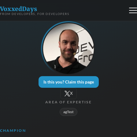
VoxxedDays
FROM DEVELOPERS, FOR DEVELOPERS
Is this you? Claim this page
X
AREA OF EXPERTISE
agTest
CHAMPION