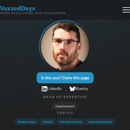
VoxxedDays
FROM DEVELOPERS, FOR DEVELOPERS
Is this you? Claim this page
LinkedIn
Bluesky
AREA OF EXPERTISE
Deployment
TOPICS
Kubernetes
NoSQL
infrastructure
automatisation