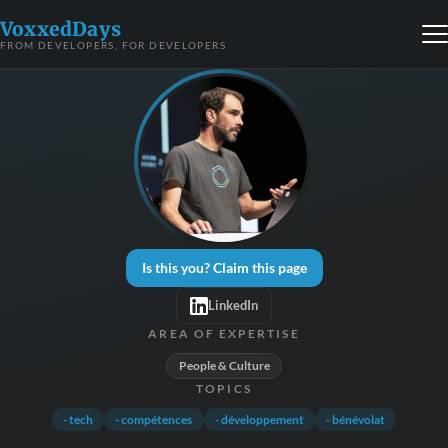
VoxxedDays
FROM DEVELOPERS, FOR DEVELOPERS
Is this you? Claim this page
LinkedIn
AREA OF EXPERTISE
People & Culture
TOPICS
- tech
- compétences
- développement
- bénévolat