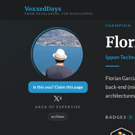
VoxxedDays
FROM DEVELOPERS, FOR DEVELOPERS
CHAMPION
Flor
Ippon Techn
Florian Garci
back-end (micr
Is this you? Claim this page
architectures
X
AREA OF EXPERTISE
archisec
BADGES
3