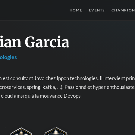
HOME
EVENTS
CHAMPION
ian Garcia
ologies
a est consultant Java chez Ippon technologies. Il intervient pri
oservices, spring, kafka, ...). Passionné et hyper enthousiaste il
 cloud ainsi qu'à la mouvance Devops.