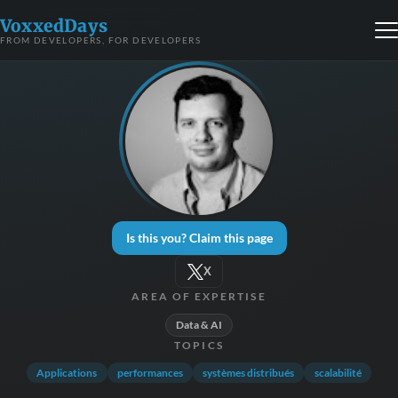
VoxxedDays
FROM DEVELOPERS, FOR DEVELOPERS
Is this you? Claim this page
X
AREA OF EXPERTISE
Data & AI
TOPICS
Applications
performances
systèmes distribués
scalabilité