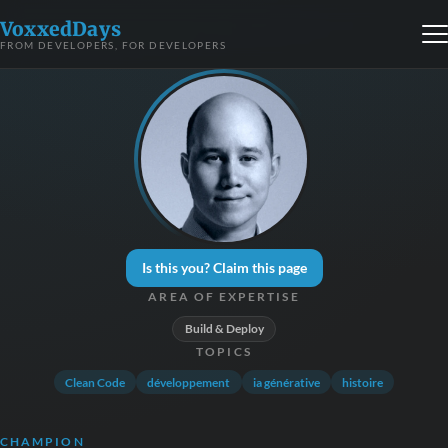
VoxxedDays
FROM DEVELOPERS, FOR DEVELOPERS
Is this you? Claim this page
AREA OF EXPERTISE
Build & Deploy
TOPICS
Clean Code
développement
ia générative
histoire
CHAMPION