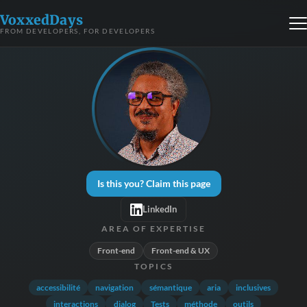
VoxxedDays
FROM DEVELOPERS, FOR DEVELOPERS
Is this you? Claim this page
LinkedIn
AREA OF EXPERTISE
Front-end
Front-end & UX
TOPICS
accessibilité
navigation
sémantique
aria
inclusives
interactions
dialog
Tests
méthode
outils