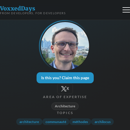
VoxxedDays
FROM DEVELOPERS, FOR DEVELOPERS
Is this you? Claim this page
X
AREA OF EXPERTISE
Architecture
TOPICS
architecture
communauté
méthodes
archilocus