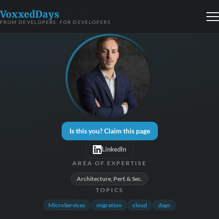
VoxxedDays
FROM DEVELOPERS, FOR DEVELOPERS
Is this you? Claim this page
LinkedIn
AREA OF EXPERTISE
Architecture, Perf. & Sec.
TOPICS
MicroServices
migration
cloud
dapr