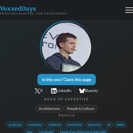
VoxxedDays
FROM DEVELOPERS, FOR DEVELOPERS
Is this you? Claim this page
X
LinkedIn
Bluesky
AREA OF EXPERTISE
Architecture
People & Culture
TOPICS
podcast
contenu
collecte
synthèse
sécurité
ia
défis
poc
c4 model
types d'architecture logicielle