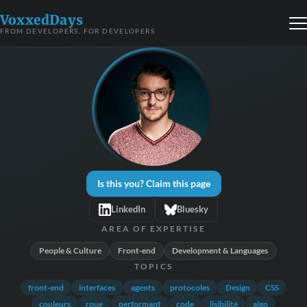
VoxxedDays
FROM DEVELOPERS, FOR DEVELOPERS
Is this you? Claim this page
LinkedIn
Bluesky
AREA OF EXPERTISE
People & Culture
Front-end
Development & Languages
TOPICS
front-end
interfaces
agents
protocoles
Design
CSS
couleurs
roue
performant
code
lisibilité
algo