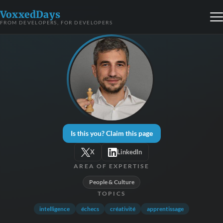
VoxxedDays
FROM DEVELOPERS, FOR DEVELOPERS
Is this you? Claim this page
X
LinkedIn
AREA OF EXPERTISE
People & Culture
TOPICS
intelligence
échecs
créativité
apprentissage