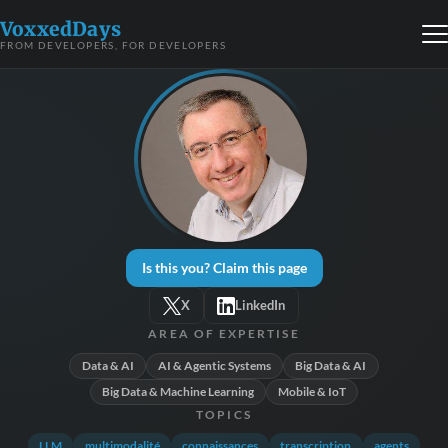
VoxxedDays
FROM DEVELOPERS, FOR DEVELOPERS
Is this you? Claim this page
X
LinkedIn
AREA OF EXPERTISE
Data & AI
AI & Agentic Systems
Big Data & AI
Big Data & Machine Learning
Mobile & IoT
TOPICS
LLM
multimodalité
connaissances
transcription
agents