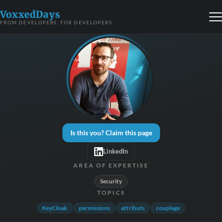
VoxxedDays
FROM DEVELOPERS, FOR DEVELOPERS
Is this you? Claim this page
LinkedIn
AREA OF EXPERTISE
Security
TOPICS
KeyCloak
permissions
attributs
couplage