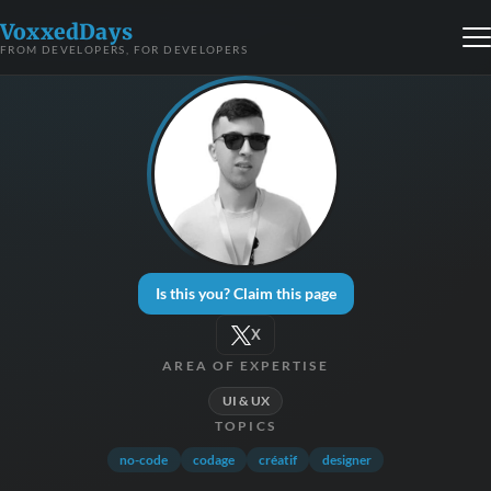
VoxxedDays
FROM DEVELOPERS, FOR DEVELOPERS
Is this you? Claim this page
X
AREA OF EXPERTISE
UI & UX
TOPICS
no-code
codage
créatif
designer