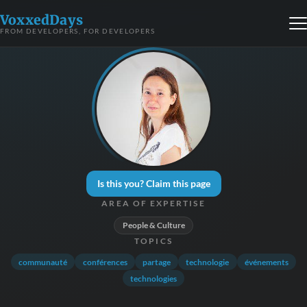
VoxxedDays
FROM DEVELOPERS, FOR DEVELOPERS
Is this you? Claim this page
AREA OF EXPERTISE
People & Culture
TOPICS
communauté
conférences
partage
technologie
événements
technologies