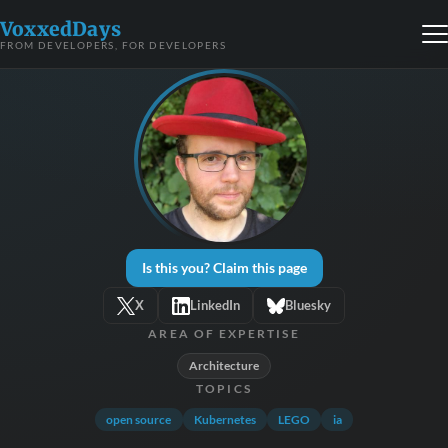
VoxxedDays
FROM DEVELOPERS, FOR DEVELOPERS
Is this you? Claim this page
X
LinkedIn
Bluesky
AREA OF EXPERTISE
Architecture
TOPICS
open source
Kubernetes
LEGO
ia