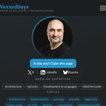
VoxxedDays
FROM DEVELOPERS, FOR DEVELOPERS
Is this you? Claim this page
X
LinkedIn
Bluesky
AREA OF EXPERTISE
Architecture
Security
Development & Languages
Mind the Geek
TOPICS
architecture
WebAssembly
portage
virtuelle
ingénierie
supply-chain
xz-utils
attaque
compilation
machine virtuelle