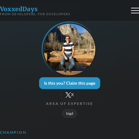
VoxxedDays
FROM DEVELOPERS, FOR DEVELOPERS
Is this you? Claim this page
X
AREA OF EXPERTISE
bigd
CHAMPION