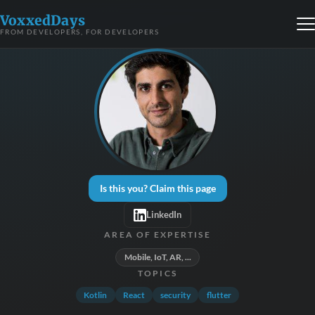
VoxxedDays
FROM DEVELOPERS, FOR DEVELOPERS
Is this you? Claim this page
LinkedIn
AREA OF EXPERTISE
Mobile, IoT, AR, ...
TOPICS
Kotlin
React
security
flutter