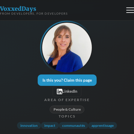
VoxxedDays
FROM DEVELOPERS, FOR DEVELOPERS
Is this you? Claim this page
LinkedIn
AREA OF EXPERTISE
People & Culture
TOPICS
innovation
impact
communautés
apprentissage