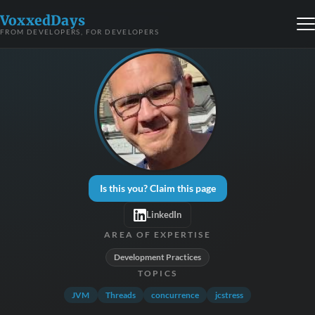
VoxxedDays
FROM DEVELOPERS, FOR DEVELOPERS
Is this you? Claim this page
LinkedIn
AREA OF EXPERTISE
Development Practices
TOPICS
JVM
Threads
concurrence
jcstress