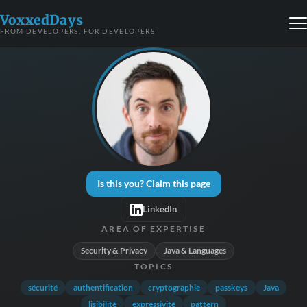
VoxxedDays
FROM DEVELOPERS, FOR DEVELOPERS
Is this you? Claim this page
LinkedIn
AREA OF EXPERTISE
Security & Privacy
Java & Languages
TOPICS
sécurité
authentification
cryptographie
passkeys
Java
lisibilité
expressivité
pattern