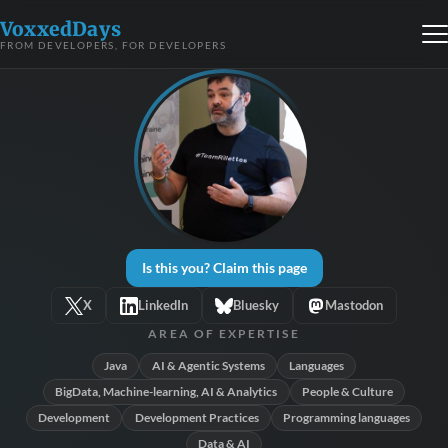
VoxxedDays
FROM DEVELOPERS, FOR DEVELOPERS
Is this you? Claim this page
X
LinkedIn
Bluesky
Mastodon
AREA OF EXPERTISE
Java
AI & Agentic Systems
Languages
BigData, Machine-learning, AI & Analytics
People & Culture
Development
Development Practices
Programming languages
Data & AI