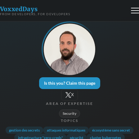
VoxxedDays
FROM DEVELOPERS, FOR DEVELOPERS
Is this you? Claim this page
X
AREA OF EXPERTISE
Security
TOPICS
gestion des secrets
attaques informatiques
écosystème sans secret
infrastructure "zero-creds"
sécurité
cluster kubernetes