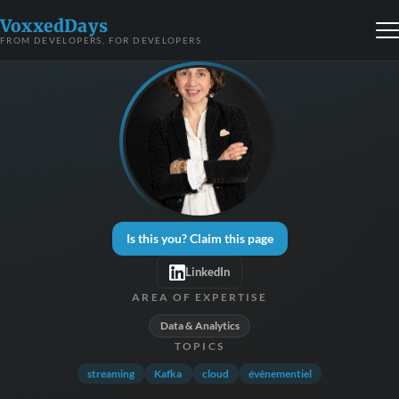
VoxxedDays
FROM DEVELOPERS, FOR DEVELOPERS
Is this you? Claim this page
LinkedIn
AREA OF EXPERTISE
Data & Analytics
TOPICS
streaming
Kafka
cloud
événementiel