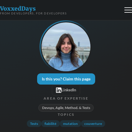
VoxxedDays
FROM DEVELOPERS, FOR DEVELOPERS
Is this you? Claim this page
LinkedIn
AREA OF EXPERTISE
Devops, Agile, Method. & Tests
TOPICS
Tests
fiabilité
mutation
couverture