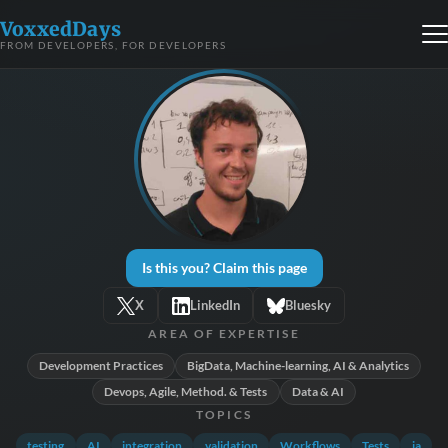
VoxxedDays
FROM DEVELOPERS, FOR DEVELOPERS
Is this you? Claim this page
X
LinkedIn
Bluesky
AREA OF EXPERTISE
Development Practices
BigData, Machine-learning, AI & Analytics
Devops, Agile, Method. & Tests
Data & AI
TOPICS
testing
AI
integration
validation
Workflows
Tests
ia