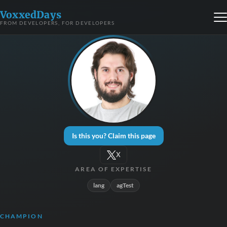
VoxxedDays
FROM DEVELOPERS, FOR DEVELOPERS
Is this you? Claim this page
X
AREA OF EXPERTISE
lang
agTest
CHAMPION