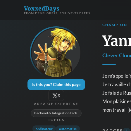
VoxxedDays
FROM DEVELOPERS, FOR DEVELOPERS
CHAMPION
Yan
Clever Clou
Je m'appelle 
Je travaille 
Is this you? Claim this page
Je fais du Ru
X
Mon plaisir e
AREA OF EXPERTISE
mon travail [ic
Backend & Integration tech.
TOPICS
ordinateur
automatise
BADGES
4