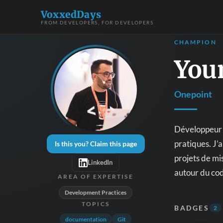
VoxxedDays
FROM DEVELOPERS, FOR DEVELOPERS
CHAMPION
You
Onepoint
Développeur a
pratiques. J’
Is this you? Claim this page
projets de mi
LinkedIn
autour du cod
AREA OF EXPERTISE
Development Practices
TOPICS
BADGES
2
documentation
Git