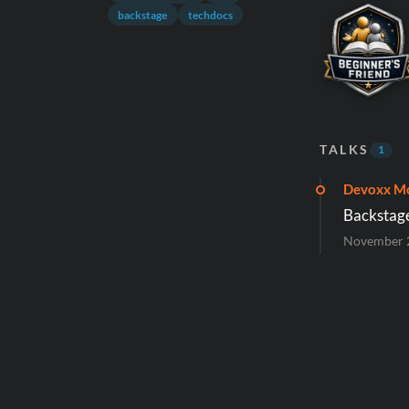
backstage
techdocs
TALKS
1
Devoxx M
Backstage
November 